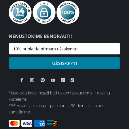
NENUSTOKIME BENDRAUTI!
UŽSISAKYTI
*Nuolaidų kodai negali būti taikomi pakuotėms ir dovanų
kortelėms.
**Žemiausia kaina per paskutines 30 dienų iki kainos
sumažinimo.