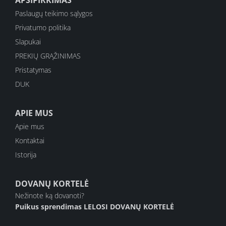
APSIPIRKIMAS
PRISIJUNK PRIE LELOSI ŠEIMOS
Paslaugų teikimo sąlygos
IR MĖGAUKIS 10% NUOLAIDA
Privatumo politika
PIRMAM UŽSAKYMUI
Slapukai
PREKIŲ GRĄŽINIMAS
Pristatymas
DUK
REGISTRUOTIS
APIE MUS
Apie mus
Bet palauk, yra daugiau...
Kontaktai
Istorija
DOVANŲ KORTELĖ
Nežinote ką dovanoti?
Puikus sprendimas
LELOSI DOVANŲ KORTELĖ