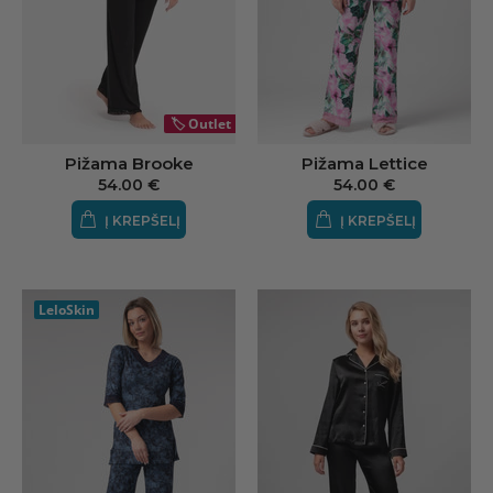
🏷️
Outlet
Pižama Brooke
Pižama Lettice
54.00 €
54.00 €
Į KREPŠELĮ
Į KREPŠELĮ
LeloSkin