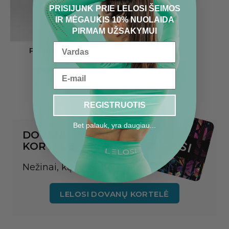
PRISIJUNK PRIE LELOSI ŠEIMOS
IR MĖGAUKIS 10% NUOLAIDA
PIRMAM UŽSAKYMUI
Pižama Pinkout
65.00 €
Į KREPŠELĮ
REGISTRUOTIS
Bet palauk, yra daugiau...
DOVANŲ
KORTELĖ
Nežinai, ką dovanoti?
LELOSI DOVANŲ KORTELĖ