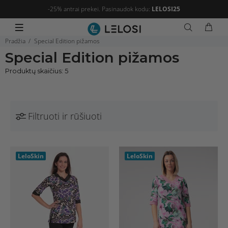
-25% antrai prekei. Pasinaudok kodu:
LELOSI25
Pradžia
Special Edition pižamos
Special Edition pižamos
Produktų skaičius: 5
Filtruoti ir rūšiuoti
LeloSkin
LeloSkin