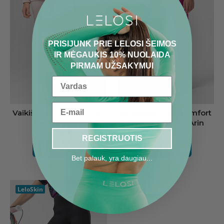
PRISIJUNK PRIE LELOSI ŠEIMOS
IR MĖGAUKIS 10% NUOLAIDA
PIRMAM UŽSAKYMUI
Vaikiškos Supercomfort
Vaikiškos Supercomfort
Relaxed kelnės Arin
kelnės Vaxjo
35.00 €
32.00 €
REGISTRUOTIS
Į KREPŠELĮ
Į KREPŠELĮ
Bet palauk, yra daugiau...
LeloSkin