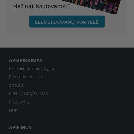
Nežinai, ką dovanoti?
LELOSI DOVANŲ KORTELĖ
APSIPIRKIMAS
Paslaugų teikimo sąlygos
Privatumo politika
Slapukai
PREKIŲ GRĄŽINIMAS
Pristatymas
DUK
APIE MUS