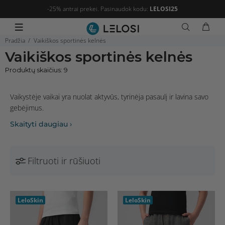
-25% antrai prekei. Pasinaudok kodu:
LELOSI25
Pradžia
Vaikiškos sportinės kelnės
Vaikiškos sportinės kelnės
Produktų skaičius: 9
Vaikystėje vaikai yra nuolat aktyvūs, tyrinėja pasaulį ir lavina savo
gebėjimus.
Filtruoti ir rūšiuoti
LeloSkin
LeloSkin