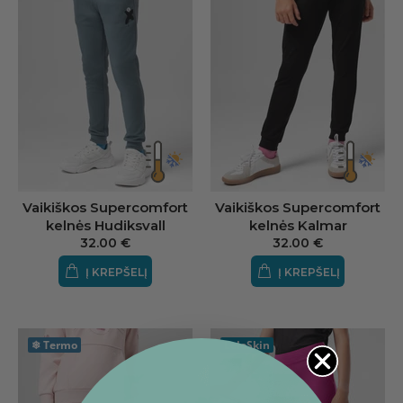
Vaikiškos Supercomfort
Vaikiškos Supercomfort
kelnės Hudiksvall
kelnės Kalmar
32.00 €
32.00 €
Į KREPŠELĮ
Į KREPŠELĮ
❄
Termo
LeloSkin