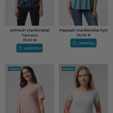
AirMesh Marškinėliai
Paprasti marškinėliai Fyti
Tarnovo
26.00 €
35.00 €
Į KREPŠELĮ
Į KREPŠELĮ
Viskozė
Viskozė