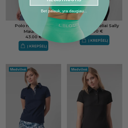
Bet palauk, yra daugiau...
Polo marškinėliai
Polo marškinėliai Sally
Maureen
43.00 €
43.00 €
Į KREPŠELĮ
Į KREPŠELĮ
Medvilnė
Medvilnė