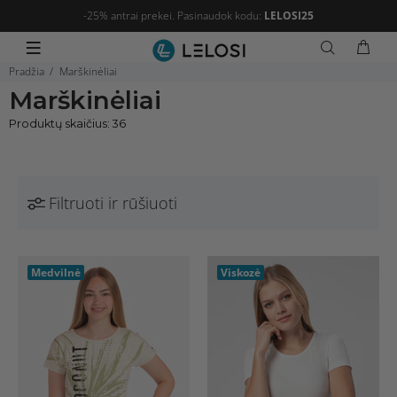
-25% antrai prekei. Pasinaudok kodu:
LELOSI25
Pradžia
Marškinėliai
Marškinėliai
Produktų skaičius: 36
Filtruoti ir rūšiuoti
Medvilnė
Viskozė