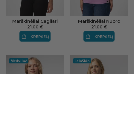
Marškinėliai Cagliari
Marškinėliai Nuoro
21.00 €
21.00 €
Į KREPŠELĮ
Į KREPŠELĮ
Medvilnė
LeloSkin