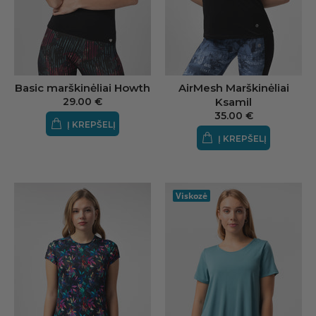
Basic marškinėliai Howth
AirMesh Marškinėliai
29.00 €
Ksamil
35.00 €
Į KREPŠELĮ
Į KREPŠELĮ
Viskozė