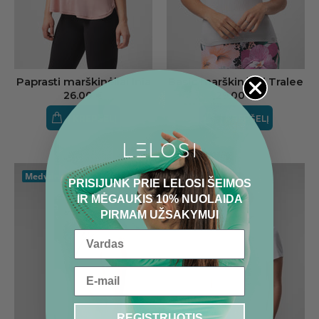
Paprasti marškinėliai Inia
Basic marškinėliai Tralee
26.00 €
29.00 €
Į KREPŠELĮ
Į KREPŠELĮ
Medvilnė
Medvilnė
PRISIJUNK PRIE LELOSI ŠEIMOS
IR MĖGAUKIS 10% NUOLAIDA
PIRMAM UŽSAKYMUI
REGISTRUOTIS