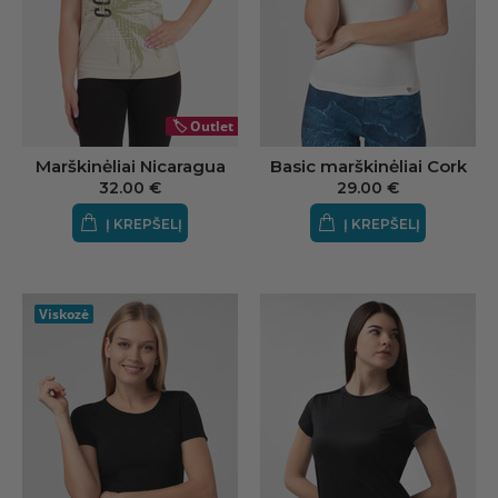
🏷️
Outlet
Marškinėliai Nicaragua
Basic marškinėliai Cork
32.00 €
29.00 €
Į KREPŠELĮ
Į KREPŠELĮ
Viskozė