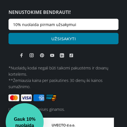
NENUSTOKIME BENDRAUTI!
UŽSISAKYTI
*Nuolaidų kodai negali būti taikomi pakuotėms ir dovanų
kortelėms.
**Žemiausia kaina per paskutines 30 dienų iki kainos
sumažinimo.
LELOSI © Visos teisės ginamos.
Gauk 10%
nuolaidą