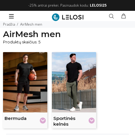
-25% antrai prekei. Pasinaudok kodu:
LELOSI25
Pradžia
AirMesh men
AirMesh men
Produktų skaičius: 5
Bermuda
Sportinės
kelnės