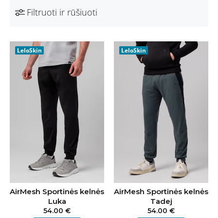
Filtruoti ir rūšiuoti
LeloSkin
LeloSkin
AirMesh Sportinės kelnės
AirMesh Sportinės kelnės
Luka
Tadej
54.00 €
54.00 €