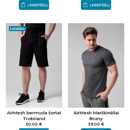
Į KREPŠELĮ
Į KREPŠELĮ
LeloSkin
AirMesh bermuda šortai
AirMesh Marškinėliai
Trobriand
Bruny
50.00 €
39.00 €