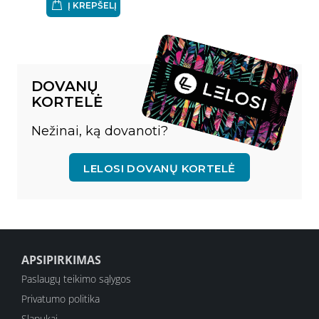
Į KREPŠELĮ
DOVANŲ
KORTELĖ
Nežinai, ką dovanoti?
LELOSI DOVANŲ KORTELĖ
APSIPIRKIMAS
Paslaugų teikimo sąlygos
Privatumo politika
Slapukai