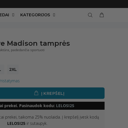
EDAI
KATEGORIJOS
e Madison tamprės
ruktūra, padedančia sportuoti
L
2XL
Pristatymas
Į KREPŠELĮ
ai prekei. Pasinaudok kodu:
LELOSI25
ėtai prekei, taikoma 25% nuolaida. Į krepšelį įvesk kodą
LELOSI25
ir sutaupyk.