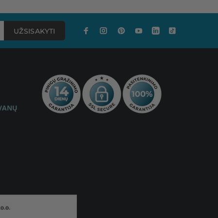
UŽSISAKYTI
OVANŲ