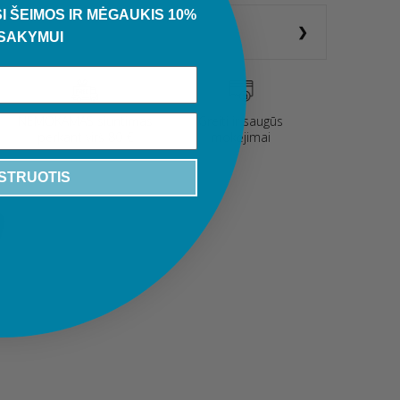
I ŠEIMOS IR MĖGAUKIS 10%
SAKYMUI
NEMOKAMAS siuntimas
Greiti ir saugūs
perkant virš 80 €
mokėjimai
STRUOTIS