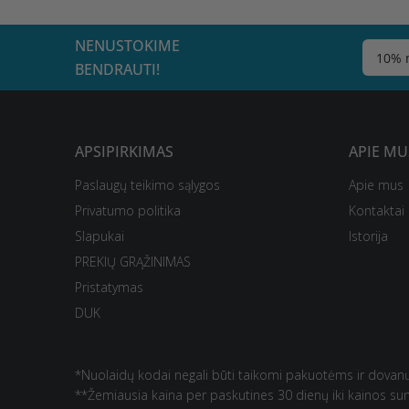
NENUSTOKIME
BENDRAUTI!
APSIPIRKIMAS
APIE MU
Paslaugų teikimo sąlygos
Apie mus
Privatumo politika
Kontaktai
Slapukai
Istorija
PREKIŲ GRĄŽINIMAS
Pristatymas
DUK
*Nuolaidų kodai negali būti taikomi pakuotėms ir dovan
**Žemiausia kaina per paskutines 30 dienų iki kainos s