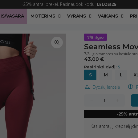
-25% antrai prekei. Pasinaudok kodu:
LELOSI25
IS/VASARA
MOTERIMS
VYRAMS
VAIKAMS
PRI
7/8 ilgio
Seamless Mov
7/8 ilgio tamprės su besiūle st
43.00 €
Pasirinkti dydį:
S
S
M
L
X
Dydžių lentelė
-25% antr
Kas antrai, į krepšelį įd