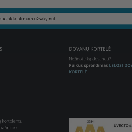
S
DOVANŲ KORTELĖ
Nežinote ką dovanoti?
Puikus sprendimas
LELOSI D
KORTELĖ
ų kortelėms.
umažinimo.