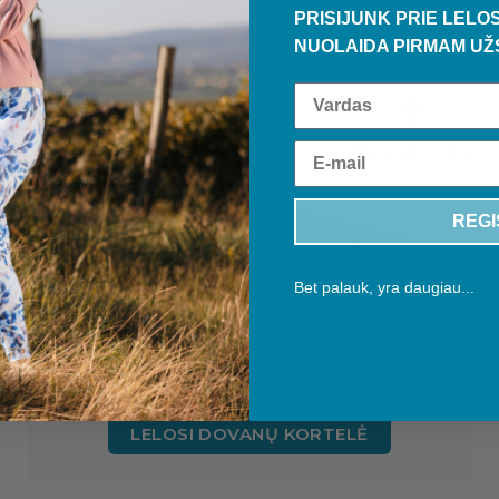
PRISIJUNK PRIE LELOS
SUDĖTIS
NUOLAIDA PIRMAM UŽ
Lengvas grąžinimas
REGI
Bet palauk, yra daugiau...
DOVANŲ
KORTELĖ
Nežinai, ką dovanoti?
LELOSI DOVANŲ KORTELĖ