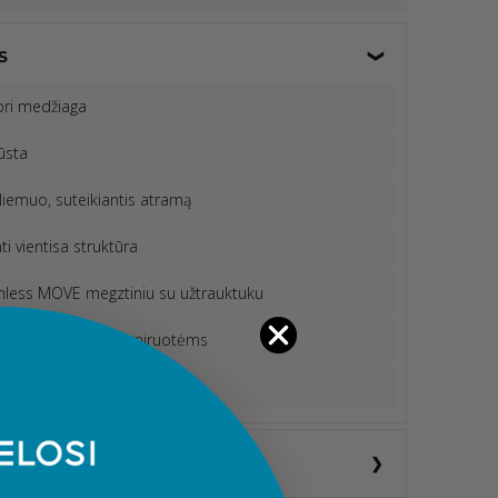
S
mpri medžiaga
ūsta
liemuo, suteikiantis atramą
ti vientisa struktūra
mless MOVE megztiniu su užtrauktuku
inio intensyvumo treniruotėms
OS INSTRUKCIJOS