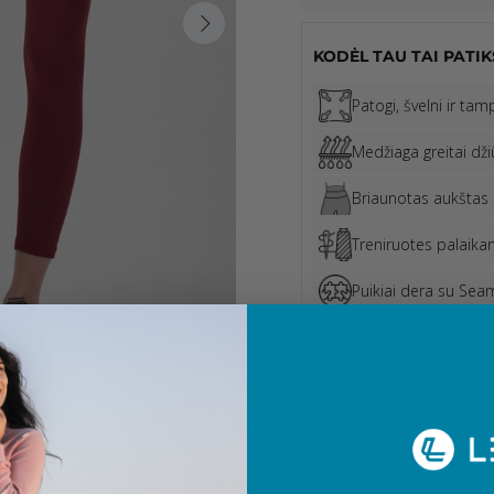
KODĖL TAU TAI PATIK
Patogi, švelni ir ta
Medžiaga greitai dži
Briaunotas aukštas 
Treniruotes palaikan
Puikiai dera su Sea
Tinka mažo ir vidut
7/8 ilgis
PRODUKTO PRIEŽIŪR