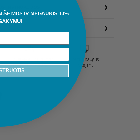
OS INSTRUKCIJOS
I ŠEIMOS IR MĖGAUKIS 10%
SAKYMUI
NEMOKAMAS siuntimas
Greiti ir saugūs
perkant virš 80 €
mokėjimai
STRUOTIS