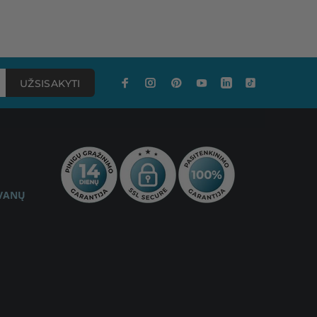
UŽSISAKYTI
OVANŲ