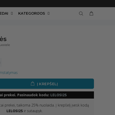
EDAI
KATEGORIJOS
ės
uostele
S
Pristatymas
Į KREPŠELĮ
ai prekei. Pasinaudok kodu:
LELOSI25
ėtai prekei, taikoma 25% nuolaida. Į krepšelį įvesk kodą
LELOSI25
ir sutaupyk.