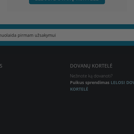
S
DOVANŲ KORTELĖ
Nežinote ką dovanoti?
Puikus sprendimas
LELOSI D
KORTELĖ