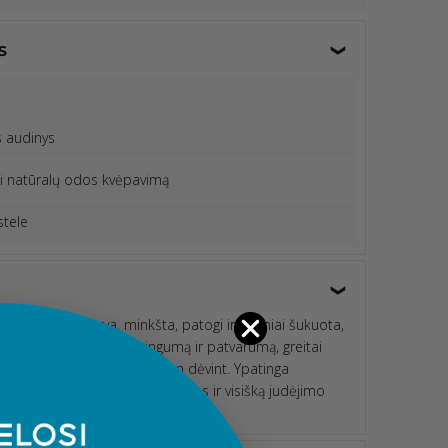
S
s
s audinys
i natūralų odos kvėpavimą
stele
džiaga yra lengva, minkšta, patogi ir švelniai šukuota,
prie kūno. Ji derina elastingumą ir patvarumą, greitai
suteikia malonų pojūtį kasdien dėvint. Ypatinga
ina švelnų prisilietimą prie odos ir visišką judėjimo