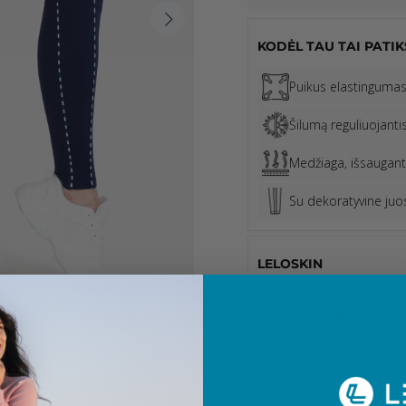
KODĖL TAU TAI PATIK
Puikus elastinguma
Šilumą reguliuojanti
Medžiaga, išsaugant
Su dekoratyvine juo
LELOSKIN
Mūsų ikoniška LeloSkin me
sukurta idealiai priglusti 
džiūsta, išlaiko formą ir 
medžiagos struktūra užtikr
laisvę.