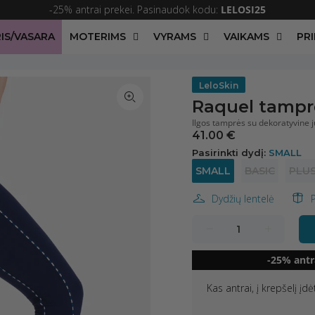
-25% antrai prekei. Pasinaudok kodu:
LELOSI25
IS/VASARA
MOTERIMS
VYRAMS
VAIKAMS
PRI
LeloSkin
Raquel tampr
Ilgos tamprės su dekoratyvine j
41.00 €
Pasirinkti dydį:
SMALL
SMALL
BASIC
PLU
Dydžių lentelė
-25% antr
Kas antrai, į krepšelį įd