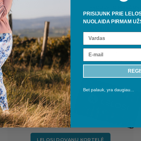
PRODUKTO PRIEŽIŪR
PRISIJUNK PRIE LELOS
NUOLAIDA PIRMAM UŽ
SUDĖTIS
Lengvas grąžinimas
REGI
Bet palauk, yra daugiau...
DOVANŲ
KORTELĖ
Nežinai, ką dovanoti?
LELOSI DOVANŲ KORTELĖ