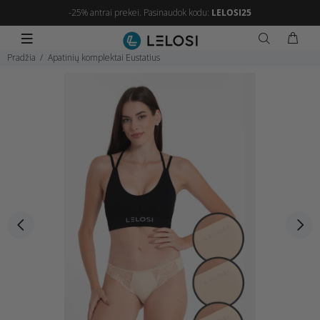
-25% antrai prekei. Pasinaudok kodu:
LELOSI25
Pradžia
Apatinių komplektai Eustatius