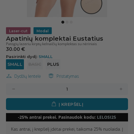
Laser-cut
Modal
Apatinių komplektai Eustatius
Patogių lazeriu kirptų kelnaičių komplektas su nėriniais
30.00 €
Pasirinkti dydį:
SMALL
SMALL
BASIC
PLUS
Dydžių lentelė
Pristatymas
Į KREPŠELĮ
-25% antrai prekei. Pasinaudok kodu:
LELOSI25
Kas antrai, į krepšelį įdėtai prekei, taikoma 25% nuolaida. Į