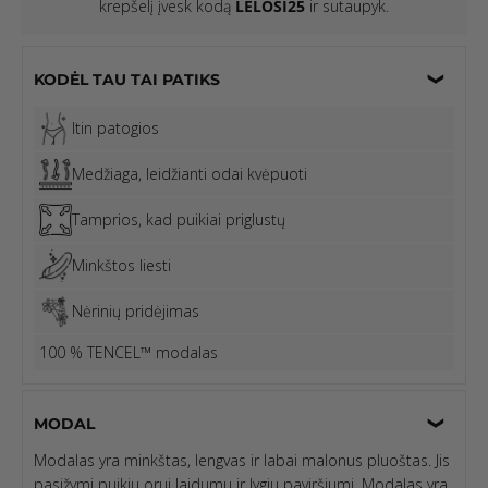
krepšelį įvesk kodą
LELOSI25
ir sutaupyk.
KODĖL TAU TAI PATIKS
Itin patogios
Medžiaga, leidžianti odai kvėpuoti
Tamprios, kad puikiai priglustų
Minkštos liesti
Nėrinių pridėjimas
100 % TENCEL™ modalas
MODAL
Modalas yra minkštas, lengvas ir labai malonus pluoštas. Jis
pasižymi puikiu orui laidumu ir lygiu paviršiumi. Modalas yra